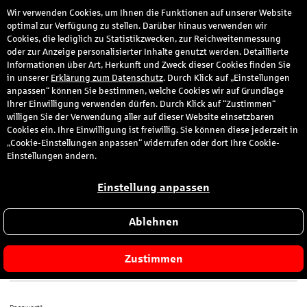
Wir verwenden Cookies, um Ihnen die Funktionen auf unserer Website
den
optimal zur Verfügung zu stellen. Darüber hinaus verwenden wir
Cookies, die lediglich zu Statistikzwecken, zur Reichweitenmessung
oder zur Anzeige personalisierter Inhalte genutzt werden. Detaillierte
Informationen über Art, Herkunft und Zweck dieser Cookies finden Sie
Anmeldung
in unserer
Erklärung zum Datenschutz
. Durch Klick auf „Einstellungen
anpassen“ können Sie bestimmen, welche Cookies wir auf Grundlage
Ihrer Einwilligung verwenden dürfen. Durch Klick auf “Zustimmen“
Bitte melden Sie sich hier mit Ihrer E-Mail-Adresse und dem von
willigen Sie der Verwendung aller auf dieser Website einsetzbaren
Ihnen gewählten Passwort an.
Cookies ein. Ihre Einwilligung ist freiwillig. Sie können diese jederzeit in
„Cookie-Einstellungen anpassen“ widerrufen oder dort Ihre Cookie-
Sie sind zum ersten Mal hier?
Einstellungen ändern.
Dann registrieren Sie sich jetzt hier
.
Einstellung anpassen
Ablehnen
E-Mail-Adresse*
Zustimmen